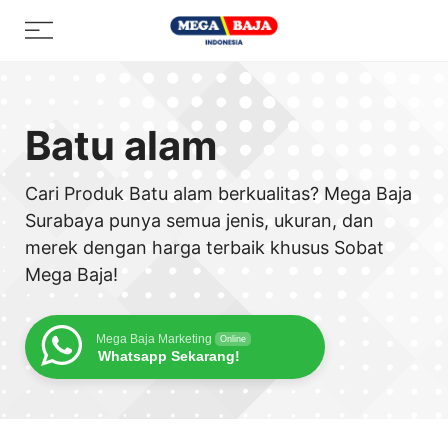
Skip
Menu
to
content
Batu alam
Cari Produk Batu alam berkualitas? Mega Baja
Surabaya punya semua jenis, ukuran, dan
merek dengan harga terbaik khusus Sobat
Mega Baja!
Mega Baja Marketing
Online
Whatsapp Sekarang!