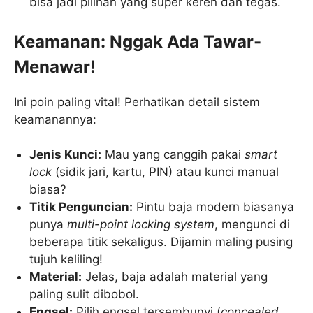
bisa jadi pilihan yang super keren dan tegas.
Keamanan: Nggak Ada Tawar-
Menawar!
Ini poin paling vital! Perhatikan detail sistem
keamanannya:
Jenis Kunci:
Mau yang canggih pakai
smart
lock
(sidik jari, kartu, PIN) atau kunci manual
biasa?
Titik Penguncian:
Pintu baja modern biasanya
punya
multi-point locking system
, mengunci di
beberapa titik sekaligus. Dijamin maling pusing
tujuh keliling!
Material:
Jelas, baja adalah material yang
paling sulit dibobol.
Engsel:
Pilih engsel tersembunyi (
concealed