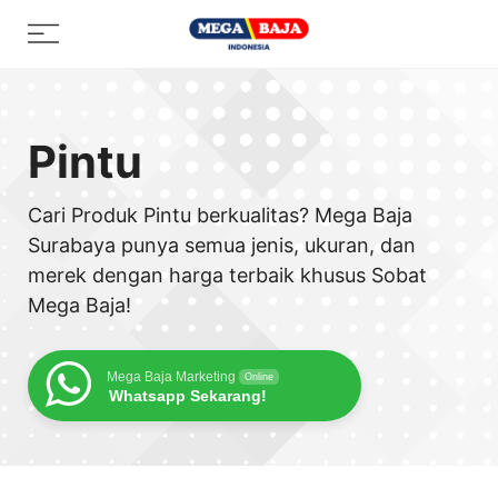
Skip
Menu
to
content
Pintu
Cari Produk Pintu berkualitas? Mega Baja
Surabaya punya semua jenis, ukuran, dan
merek dengan harga terbaik khusus Sobat
Mega Baja!
Mega Baja Marketing
Online
Whatsapp Sekarang!