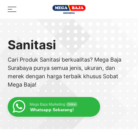
Skip
Menu
to
content
Sanitasi
Cari Produk Sanitasi berkualitas? Mega Baja
Surabaya punya semua jenis, ukuran, dan
merek dengan harga terbaik khusus Sobat
Mega Baja!
Mega Baja Marketing
Online
Whatsapp Sekarang!