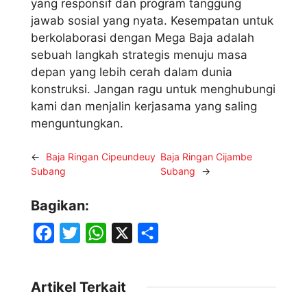
yang responsif dan program tanggung
jawab sosial yang nyata. Kesempatan untuk
berkolaborasi dengan Mega Baja adalah
sebuah langkah strategis menuju masa
depan yang lebih cerah dalam dunia
konstruksi. Jangan ragu untuk menghubungi
kami dan menjalin kerjasama yang saling
menguntungkan.
←
Baja Ringan Cipeundeuy
Baja Ringan Cijambe
Subang
Subang
→
Bagikan:
F
T
W
X
S
a
w
h
h
c
i
a
a
Artikel Terkait
e
t
t
r