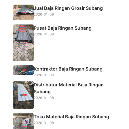
b
t
s
e
Jual Baja Ringan Grosir Subang
o
e
A
2026-01-09
o
r
p
Pusat Baja Ringan Subang
k
p
2026-01-09
Kontraktor Baja Ringan Subang
2026-01-09
Distributor Material Baja Ringan
Subang
2026-01-08
Toko Material Baja Ringan Subang
2026-01-08